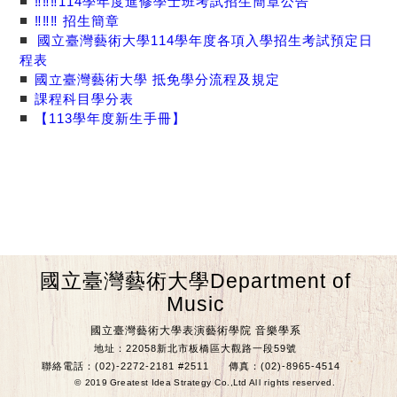
■
‼️‼️‼️114學年度進修學士班考試招生簡章公告
■
‼️‼️‼️ 招生簡章
■
國立臺灣藝術大學114學年度各項入學招生考試預定日
程表
■
國立臺灣藝術大學 抵免學分流程及規定
■
課程科目學分表
■
【113學年度新生手冊】
國立臺灣藝術大學Department of
Music
國立臺灣藝術大學表演藝術學院 音樂學系
地址：22058新北市板橋區大觀路一段59號
聯絡電話：(02)-2272-2181 #2511
傳真：(02)-8965-4514
© 2019 Greatest Idea Strategy Co.,Ltd All rights reserved.