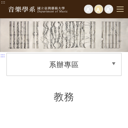
:::
:::
系辦專區
教務