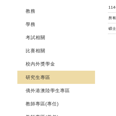
11
教務
所
學務
碩士
考試相關
比賽相關
校內外獎學金
研究生專區
僑外港澳陸學生專區
教師專區(專任)