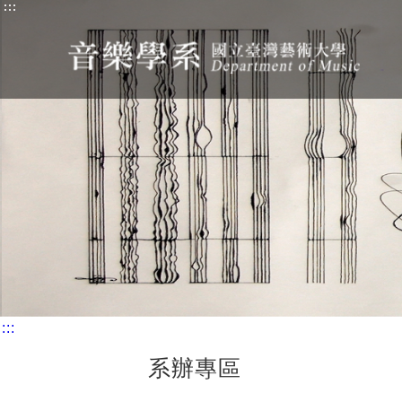
:::
:::
系辦專區