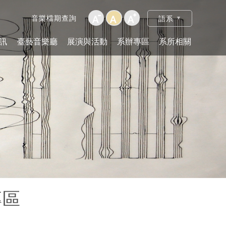
音樂檔期查詢
語系
訊
臺藝音樂廳
展演與活動
系辦專區
系所相關
專區