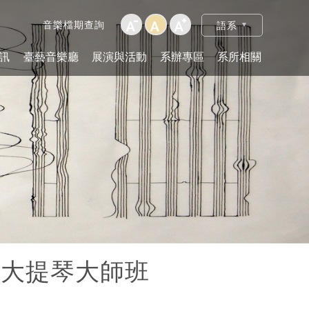
音樂檔期查詢
語系
訊
臺藝音樂廳
展演與活動
系辦專區
系所相關
伶宜大提琴大師班