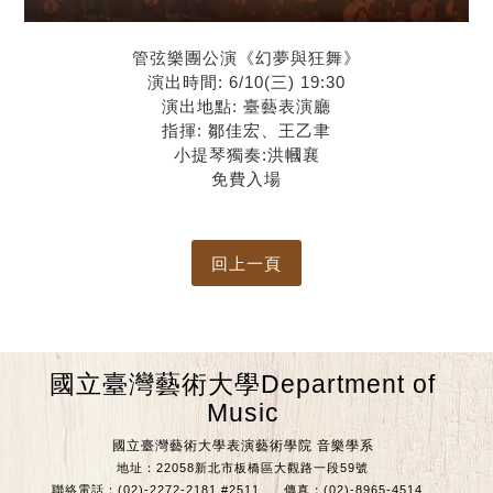
管弦樂團公演《幻夢與狂舞》
演出時間: 6/10(三) 19:30
演出地點: 臺藝表演廳
指揮: 鄒佳宏、王乙聿
小提琴獨奏:洪幗襄
免費入場
國立臺灣藝術大學Department of
Music
國立臺灣藝術大學表演藝術學院 音樂學系
地址：22058新北市板橋區大觀路一段59號
聯絡電話：(02)-2272-2181 #2511
傳真：(02)-8965-4514