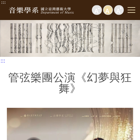
:::
:::
管弦樂團公演《幻夢與狂
舞》