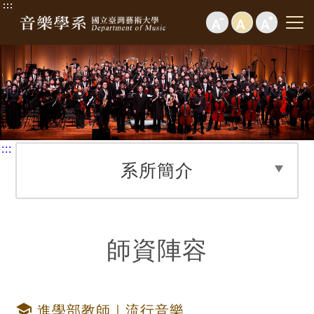
:::
:::
系所簡介
師資陣容
school
進學部教師｜流行音樂