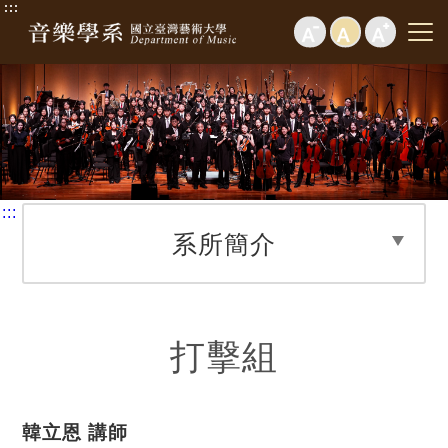
:::
:::
系所簡介
打擊組
韓立恩 講師