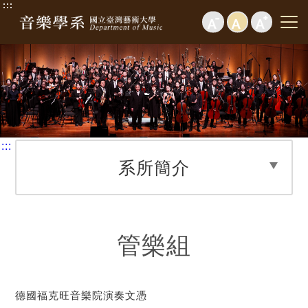
:::
:::
系所簡介
管樂組
德國福克旺音樂院演奏文憑