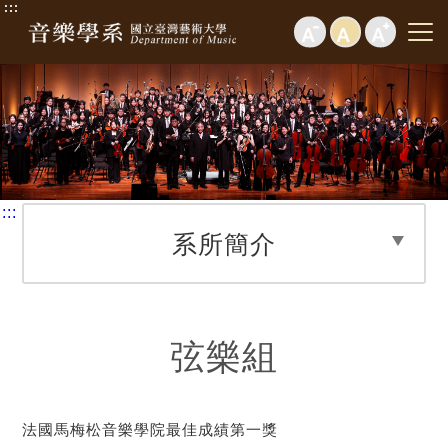
:::
:::
系所簡介
弦樂組
法國馬梅松音樂學院最佳成績第一獎