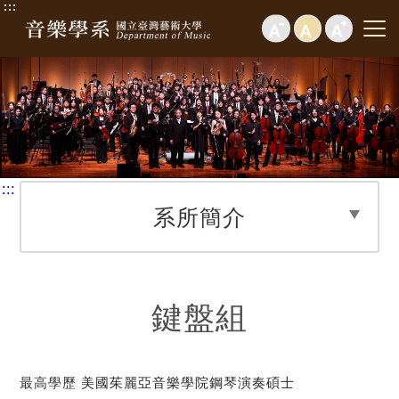
:::
:::
系所簡介
鍵盤組
最高學歷
美國茱麗亞音樂學院鋼琴演奏碩士