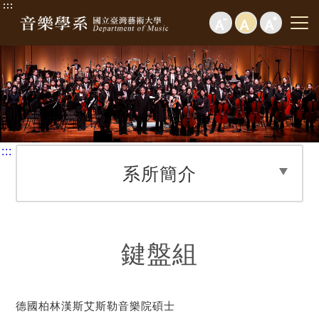
:::
:::
系所簡介
鍵盤組
德國柏林漢斯艾斯勒音樂院碩士