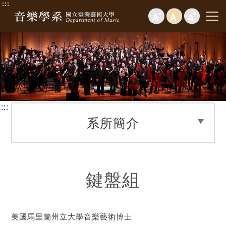
:::
:::
系所簡介
鍵盤組
美國馬里蘭州立大學音樂藝術博士