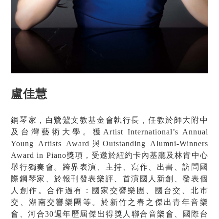
盧佳慧
鋼琴家，白鷺鷥文教基金會執行長，任教於師大附中
及台灣藝術大學。獲
Artist International’s Annual
Young Artists Award
與
Outstanding Alumni-Winners
Award in Piano
獎項，受邀於紐約卡內基廳及林肯中心
舉行獨奏會。跨界表演、主持、寫作、出書、訪問國
際鋼琴家、於報刊發表樂評、首演國人新創、發表個
人創作。合作過有：國家交響樂團、國台交、北市
交、湖南交響樂團等。於新竹之春之傑出青年音樂
會、河合
30
週年歷屆傑出得獎人聯合音樂會、國際台