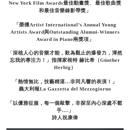
、
New York Film Awards
最佳動畫獎
最佳歌曲獎
和最佳音樂錄影帶獎」
「榮獲
Artist International’s Annual Young
Artists Award
與
Outstanding Alumni-Winners
Award in Piano
兩獎項」
「
深植人心的音樂才能，歎為觀止的爆發力，渾然
忘我的專注力！」指揮家根特
赫比希（
Günther
Herbig
）
「熱情無比，技藝精湛
…
非同凡響的表演！」
義大利報
La Gazzetta del Mezzogiorno
「以優雅征服，每一個敲擊，非探至內心深處不鬆
手
….
」
詩人祝康偉