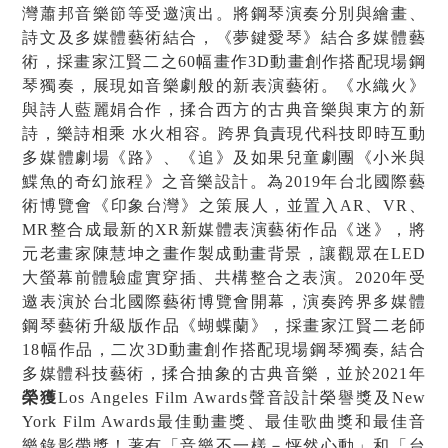
灣蕭邦音樂節等受邀演出。將鋼琴演奏分別與繪畫、
詩文及多媒體藝術結合，《夢鍵愛琴》結合多媒體藝
術，採畫家江賢二之
60
幅畫作
3D
動畫創作搭配現場鋼
琴獨奏，展現如音樂劇般的新表演藝術。《水織火》
與詩人藍麗娟合作，揉合西方的古典音樂與東方的新
詩，樂詩相乘 水火相容。跨界負責現代科技即時互動
多媒體劇場《路》、《追》及如果兒童劇團《小米與
鰈魚的奇幻旅程》之音樂設計。為
2019
年台北國際藝
術博覽會《印象台灣》之策展人，並置入
AR
、
VR
、
MR
整合成最新的
XR
新媒體表演藝術作品《迷》，將
元老畫家陳慧坤之畫作製成動畫背景，讓觀眾在
LED
大螢幕前體驗虛實穿插、共構整合之表演。
2020
年受
邀表演於台北國際藝術博覽會開幕，演奏跨界多媒體
鋼琴藝術升級版作品《蝴蝶蘭》，採畫家江賢二老師
18
幅作品，二次
3D
動畫創作搭配現場鋼琴獨奏
,
結合
多媒體科技藝術，揉合抽象的古典音樂，並於
2021
年
榮獲
Los Angeles Film Awards
聲音設計榮譽獎及
New
York Film Awards
最佳動畫獎、最佳歌曲獎和最佳音
樂錄影帶獎！著有「音樂不一樣－怦然心動」和「台